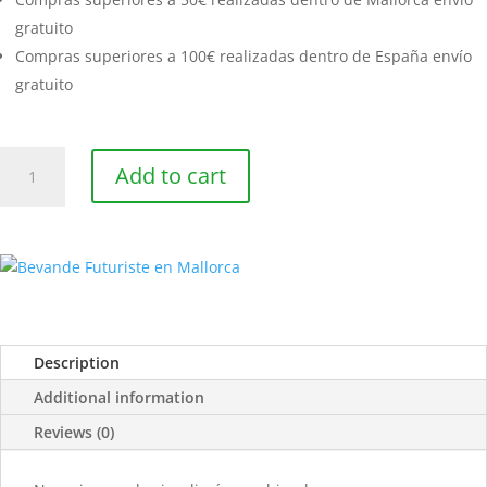
gratuito
Compras superiores a 100€ realizadas dentro de España envío
gratuito
Smoothie
Add to cart
biológico
ACE
quantity
Description
Additional information
Reviews (0)