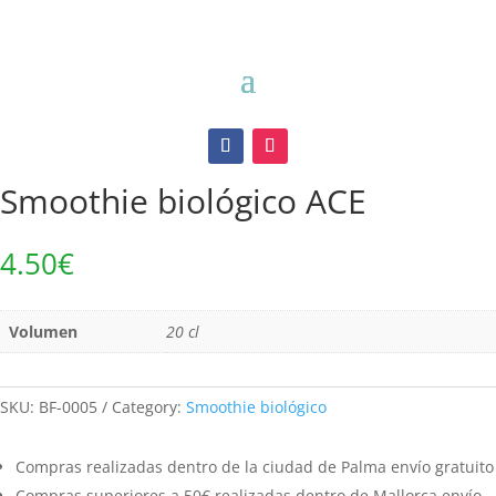
Inicio
/
Smoothie biológico
/ Smoothie biológico ACE
Smoothie biológico ACE
4.50
€
Volumen
20 cl
SKU:
BF-0005
Category:
Smoothie biológico
Compras realizadas dentro de la ciudad de Palma envío gratuito
Compras superiores a 50€ realizadas dentro de Mallorca envío