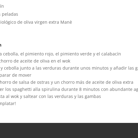
ín
 peladas
biológico de oliva virgen extra Manè
n
 la cebolla, el pimiento rojo, el pimiento verde y el calabacín
chorro de aceite de oliva en el wok
jo y cebolla junto a las verduras durante unos minutos y añadir las
 parar de mover
horro de salsa de ostras y un chorro más de aceite de oliva extra
er los spaghetti alla spirulina durante 8 minutos con abundante ag
sta al wok y saltear con las verduras y las gambas
mplatar!