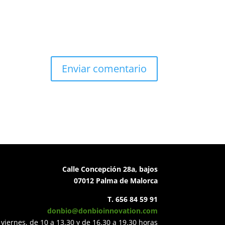
Calle Concepción 28a, bajos
07012 Palma de Malorca
T. 656 84 59 91
donbio@donbioinnovation.com
viernes, de 10 a 13.30 y de 16.30 a 19.30 horas