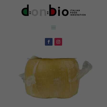
Inicio
/
Lácteos
/ Cacioricotta ahumada biológica envasada al vacío
300grs