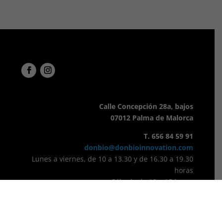
Calle Concepción 28a, bajos
07012 Palma de Malorca
T. 656 84 59 91
donbio@donbioinnovation.com
Lunes a viernes, de 10 a 13.30 y de 16.30 a 19.30
horas
Sábado de 10 a 15 horas
Domingo cerrado