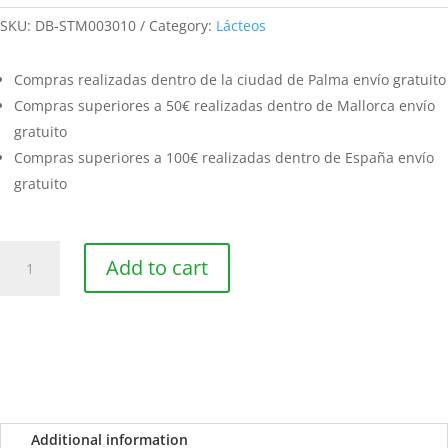
SKU:
DB-STM003010
Category:
Lácteos
Compras realizadas dentro de la ciudad de Palma envío gratuito
Compras superiores a 50€ realizadas dentro de Mallorca envío
gratuito
Compras superiores a 100€ realizadas dentro de España envío
gratuito
Novello
Add to cart
envasado
al
vacío
de
300
grs
quantity
Additional information