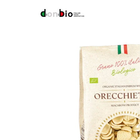
Inicio
/
Pastas
/ Orecchiette Bio