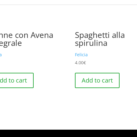
nne con Avena
Spaghetti alla
tegrale
spirulina
ia
Felicia
€
4.00
€
dd to cart
Add to cart