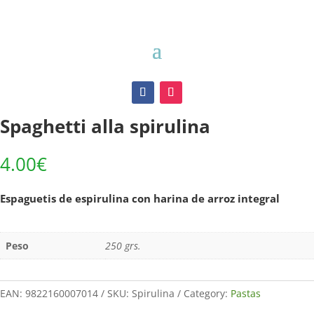
Inicio
/
Pastas
/ Spaghetti alla spirulina
Spaghetti alla spirulina
4.00
€
Espaguetis de espirulina con harina de arroz integral
Peso
250 grs.
EAN:
9822160007014
SKU:
Spirulina
Category:
Pastas