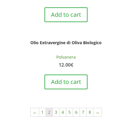
Add to cart
Olio Extravergine di Oliva Biologico
Polvanera
12.00
€
Add to cart
←
1
2
3
4
5
6
7
8
→